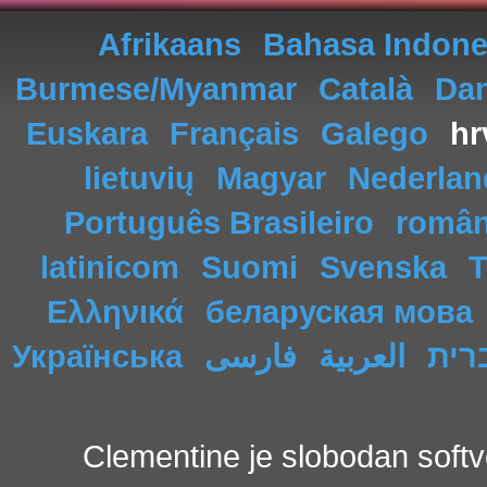
Afrikaans
Bahasa Indone
Burmese/Myanmar
Català
Da
Euskara
Français
Galego
hr
lietuvių
Magyar
Nederlan
Português Brasileiro
româ
latinicom
Suomi
Svenska
T
Ελληνικά
беларуская мова
Українська
فارسی
العربية
רית
Clementine je slobodan soft