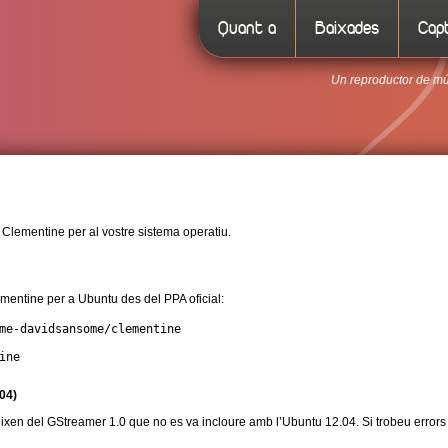
Quant a
Baixades
Capt
Un reproductor de mús
 Clementine per al vostre sistema operatiu.
mentine per a Ubuntu des del PPA oficial:
me-davidsansome/clementine

ine
04)
en del GStreamer 1.0 que no es va incloure amb l’Ubuntu 12.04. Si trobeu errors e