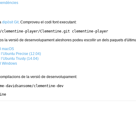
dependències
 a
dipòsit Git
. Comproveu el codi font executant:
/clementine-player/Clementine.git clementine-player
xos la versió de desenvolupament aleshores podeu escollir un dels paquets d'últim
al macOS
l’Ubuntu Precise (12.04)
l’Ubuntu Trusty (14.04)
al Windows
compilacions de la versió de desenvolupament:
me-davidsansome/clementine-dev

ine