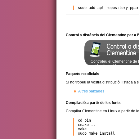
sudo add-apt-repository ppa:
Control a distància del Clementine per a 
Control a di
Clementine
Controleu el Clementine de 
telèfon Android
Paquets no oficials
Si no trobeu la vostra distribució llistada a
Altres baixades
Compilació a partir de les fonts
Compilar Clementine en Linux a partir de les 
cd bin

cmake ..

make

sudo make install