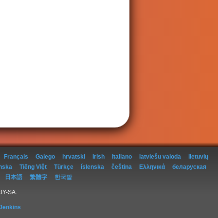
Français
Galego
hrvatski
Irish
Italiano
latviešu valoda
lietuvių
nska
Tiếng Việt
Türkçe
íslenska
čeština
Ελληνικά
беларуская
日本語
繁體字
한국말
-BY-SA.
Jenkins
.