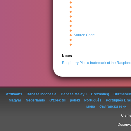
Source Code
Notes
Raspberry Pi is a trademark of the Raspber
Afrikaans
Bahasa Indonesia
Bahasa Melayu
Brezhoneg
Burmese/
Magyar
Nederlands
O'zbek tili
polski
Português
Português Bras
мова
български език
Clemen
Desenvo