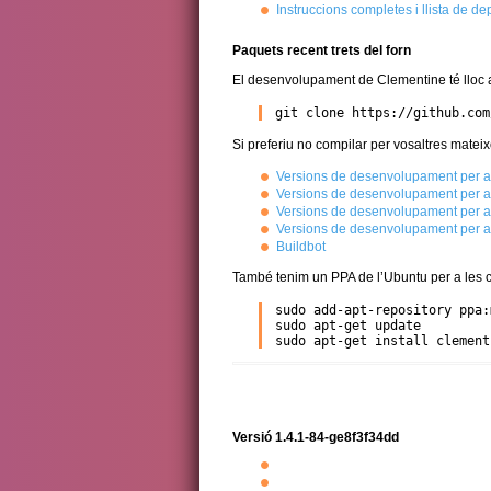
Instruccions completes i llista de 
Paquets recent trets del forn
El desenvolupament de Clementine té lloc
git clone https://github.com
Si preferiu no compilar per vosaltres matei
Versions de desenvolupament per 
Versions de desenvolupament per a 
Versions de desenvolupament per a 
Versions de desenvolupament per 
Buildbot
També tenim un PPA de l’Ubuntu per a les 
sudo add-apt-repository ppa:
sudo apt-get update

sudo apt-get install clement
Versió 1.4.1-84-ge8f3f34dd