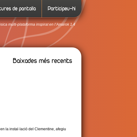
ures de pantalla
Participeu-hi
ica multi-plataforma inspirat en l’Amarok 1.4
Baixades més recents
n la instal·lació del Clementine, afegiu