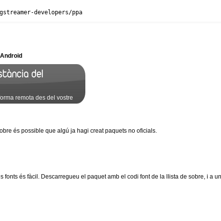
gstreamer-developers/ppa
l’Android
stància del
forma remota des del vostre
 sobre és possible que algú ja hagi creat paquets no oficials.
fonts és fàcil. Descarregueu el paquet amb el codi font de la llista de sobre, i a una