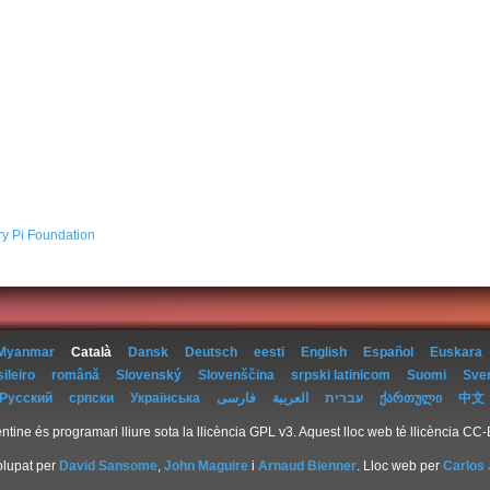
ry Pi Foundation
Myanmar
Català
Dansk
Deutsch
eesti
English
Español
Euskara
ileiro
română
Slovenský
Slovenščina
srpski latinicom
Suomi
Sve
Русский
српски
Українська
فارسی
العربية
עברית
ქართული
中文
tine és programari lliure sota la llicència GPL v3. Aquest lloc web té llicència CC
lupat per
David Sansome
,
John Maguire
i
Arnaud Bienner
. Lloc web per
Carlos 