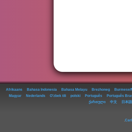
Afrikaans
Bahasa Indonesia
Bahasa Melayu
Brezhoneg
Burmese/
Magyar
Nederlands
O'zbek tili
polski
Português
Português Bras
ქართული
中文
日本語
.
Car