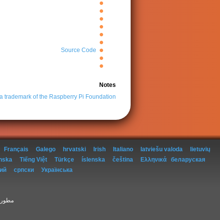
Source Code
Notes
 a trademark of the Raspberry Pi Foundation
Français
Galego
hrvatski
Irish
Italiano
latviešu valoda
lietuvių
nska
Tiếng Việt
Türkçe
íslenska
čeština
Ελληνικά
беларуская
ий
српски
Українська
مطور