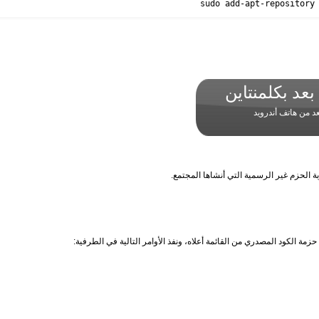
sudo add-apt-repository
عد بكلمنتاين
د من هاتف أندرويد
بة الحزم غير الرسمية التي أنشاها المجتمع.
ة الكود المصدري من القائمة أعلاه، ونفذ الأوامر التالية في الطرفية: