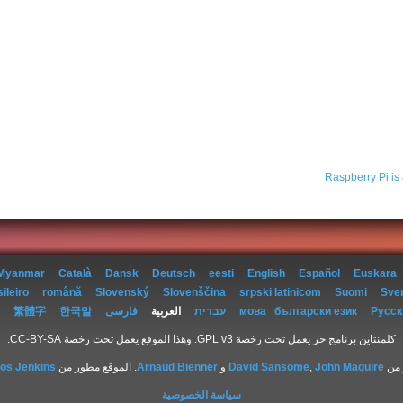
Raspberry Pi is
Myanmar
Català
Dansk
Deutsch
eesti
English
Español
Euskara
ileiro
română
Slovenský
Slovenščina
srpski latinicom
Suomi
Sve
Русск
български език
мова
עברית
العربية
فارسی
한국말
繁體字
كلمنتاين برنامج حر يعمل تحت رخصة GPL v3. وهذا الموقع يعمل تحت رخصة CC-BY-SA.
 من
John Maguire
,
David Sansome
و
Arnaud Bienner
. الموقع مطور من
los Jenkins
سياسة الخصوصية