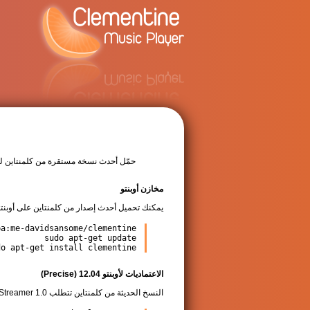
حمّل أحدث نسخة مستقرة من كلمنتاين ل
مخازن أوبنتو
يمكنك تحميل أحدث إصدار من كلمنتاين على أوبنت
do apt-get install clementine
الاعتماديات لأوبنتو 12.04 (Precise)
النسخ الحديثة من كلمنتاين تتطلب GStreamer 1.0 الذي لم يكن متوفرا في أوبنتو 12.04. إن واجهتك مشاكل أثناء تثبيت كلمنتاين عليك إضافة مخزن GStreamer أيضا: