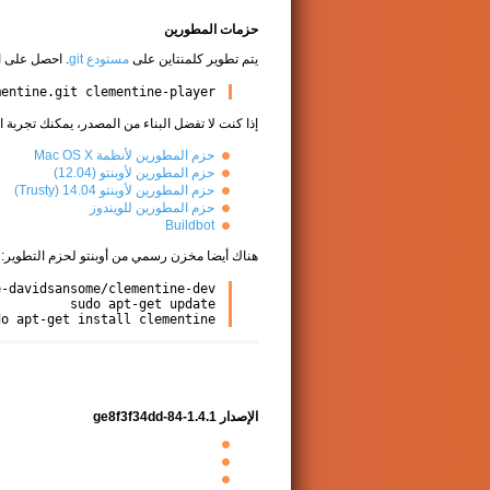
حزمات المطورين
يتم تطوير كلمنتاين على
مستودع git
. احصل على ا
mentine.git clementine-player
إذا كنت لا تفضل البناء من المصدر، يمكنك تجربة ا
حزم المطورين لأنظمة Mac OS X
حزم المطورين لأوبنتو (12.04)
حزم المطورين لأوبنتو 14.04 (Trusty)
حزم المطورين للويندوز
Buildbot
هناك أيضا مخزن رسمي من أوبنتو لحزم التطوير:
do apt-get install clementine
الإصدار 1.4.1-84-ge8f3f34dd