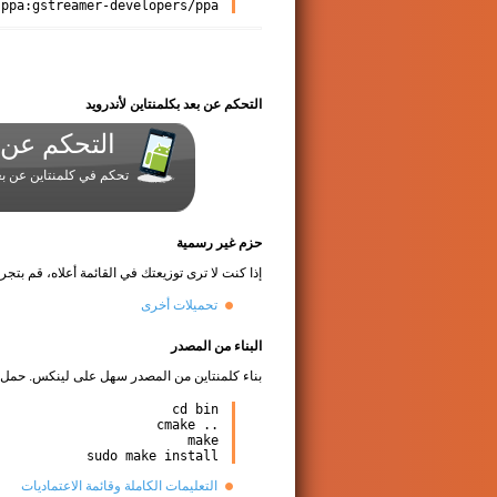
 ppa:gstreamer-developers/ppa
التحكم عن بعد بكلمنتاين لأندرويد
التحكم عن ب
تحكم في كلمنتاين عن بع
حزم غير رسمية
إذا كنت لا ترى توزيعتك في القائمة أعلاه، قم بتجر
تحميلات أخرى
البناء من المصدر
بناء كلمنتاين من المصدر سهل على لينكس. حمل حزم
cd bin

cmake ..

make

sudo make install
التعليمات الكاملة وقائمة اﻻعتماديات