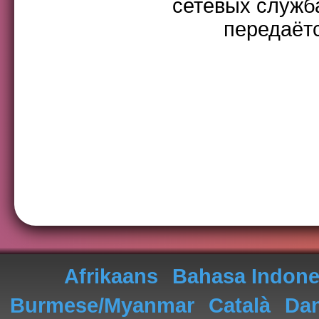
сетевых служба
передаётс
Afrikaans
Bahasa Indone
Burmese/Myanmar
Català
Da