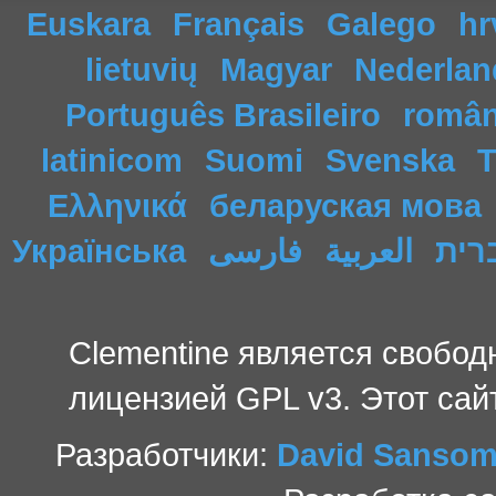
Euskara
Français
Galego
hr
lietuvių
Magyar
Nederlan
Português Brasileiro
româ
latinicom
Suomi
Svenska
T
Ελληνικά
беларуская мова
Українська
فارسی
العربية
רית
Clementine является свобо
лицензией GPL v3. Этот сай
Разработчики:
David Sanso