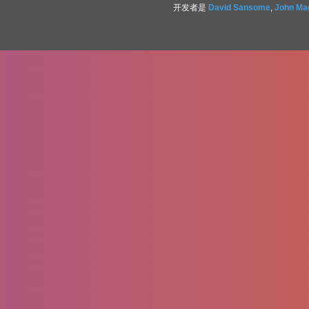
开发者是
David Sansome
,
John Ma