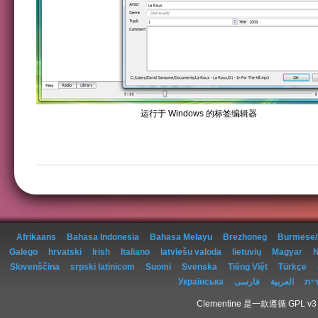
运行于 Windows 的标签编辑器
Afrikaans
Bahasa Indonesia
Bahasa Melayu
Brezhoneg
Burmese
Galego
hrvatski
Irish
Italiano
latviešu valoda
lietuvių
Magyar
N
Slovenščina
srpski latinicom
Suomi
Svenska
Tiếng Việt
Türkçe
Українська
فارسی
العربية
ית
Clementine 是一款遵循 GPL