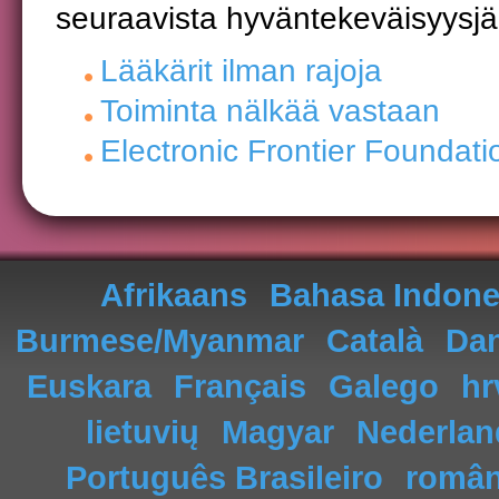
seuraavista hyväntekeväisyysjä
Lääkärit ilman rajoja
Toiminta nälkää vastaan
Electronic Frontier Foundati
Afrikaans
Bahasa Indone
Burmese/Myanmar
Català
Da
Euskara
Français
Galego
hr
lietuvių
Magyar
Nederlan
Português Brasileiro
româ