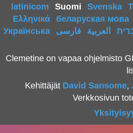
latinicom
Suomi
Svenska
T
Ελληνικά
беларуская мова
Українська
فارسی
العربية
רית
Clemetine on vapaa ohjelmisto GP
l
Kehittäjät
David Sansome
,
Verkkosivun to
Yksityisy